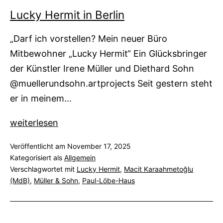
Lucky Hermit in Berlin
„Darf ich vorstellen? Mein neuer Büro
Mitbewohner „Lucky Hermit“ Ein Glücksbringer
der Künstler Irene Müller und Diethard Sohn
@muellerundsohn.artprojects Seit gestern steht
er in meinem…
Lucky
weiterlesen
Hermit
Veröffentlicht am
November 17, 2025
in
Kategorisiert als
Allgemein
Berlin
Verschlagwortet mit
Lucky Hermit
,
Macit Karaahmetoğlu
(MdB)
,
Müller & Sohn
,
Paul-Löbe-Haus