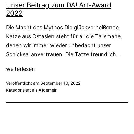
Unser Beitrag zum DA! Art-Award
2022
Die Macht des Mythos Die glückverheißende
Katze aus Ostasien steht für all die Talismane,
denen wir immer wieder unbedacht unser
Schicksal anvertrauen. Die Tatze freundlich…
Unser
weiterlesen
Beitrag
Veröffentlicht am
September 10, 2022
zum
Kategorisiert als
Allgemein
DA!
Art-
Award
2022