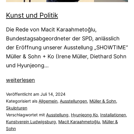
Kunst und Politik
Die Rede von Macit Karaahmetoğlu,
Bundestagsabgeordneter der SPD, anlässlich
der Eröffnung unserer Ausstellung „SHOWTIME“
Müller & Sohn + Ko (Irene Müller, Diethard Sohn
und Hyunjeong…
Kunst
weiterlesen
und
Veröffentlicht am
Juli 14, 2024
Politik
Kategorisiert als
Allgemein
,
Ausstellungen
,
Müller & Sohn
,
Skulpturen
Verschlagwortet mit
Ausstellung
,
Hyunjeong Ko
,
Installationen
,
Kunstverein Ludwigsburg
,
Macit Karaahmetoğlu
,
Müller &
Sohn