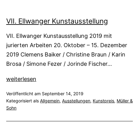
VII. Ellwanger Kunstausstellung
VII. Ellwanger Kunstausstellung 2019 mit
jurierten Arbeiten 20. Oktober – 15. Dezember
2019 Clemens Baiker / Christine Braun / Karin
Brosa / Simone Fezer / Jorinde Fischer…
VII.
weiterlesen
Ellwanger
Veröffentlicht am
September 14, 2019
Kunstausstellung
Kategorisiert als
Allgemein
,
Ausstellungen
,
Kunstpreis
,
Müller &
Sohn