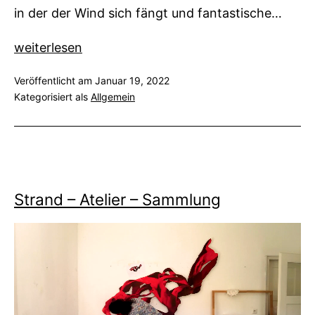
in der der Wind sich fängt und fantastische…
Die
weiterlesen
Zukunft
Veröffentlicht am
Januar 19, 2022
schreibt
Kategorisiert als
Allgemein
der
Wind
Strand – Atelier – Sammlung