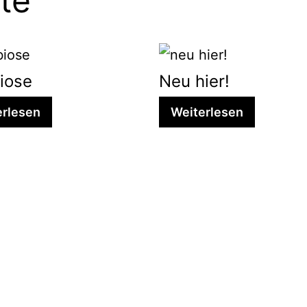
te
iose
Neu hier!
erlesen
Weiterlesen