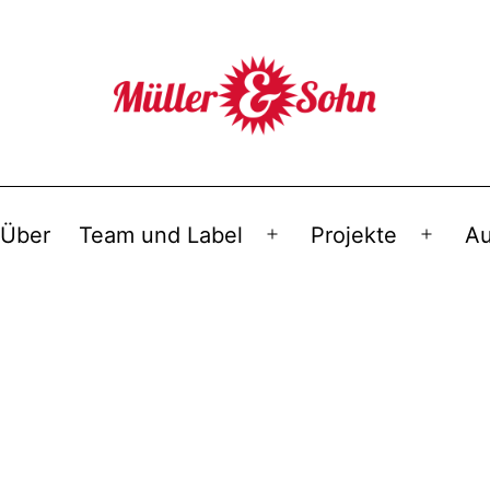
Über
Team und Label
Projekte
Au
Menü
Menü
öffnen
öffnen