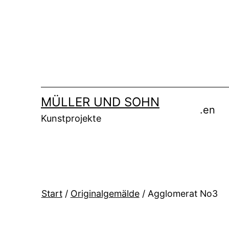
Zum
Inhalt
springen
MÜLLER UND SOHN
.en
Kunstprojekte
Start
/
Originalgemälde
/ Agglomerat No3