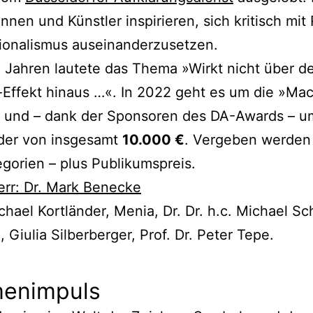
innen und Künstler inspirieren, sich kritisch mit 
tionalismus auseinanderzusetzen.
 Jahren lautete das Thema »Wirkt nicht über d
Effekt hinaus …«. In 2022 geht es um die »Ma
«
und – dank der Sponsoren des DA-Awards – u
lder von insgesamt
10.000 €
. Vergeben werden 
egorien – plus Publikumspreis.
rr: Dr. Mark Benecke
hael Kortländer, Menia, Dr. Dr. h.c. Michael Sc
 Giulia Silberberger, Prof. Dr. Peter Tepe.
enimpuls