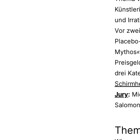
Künstler
und Irra
Vor zwei
Placebo-
Mythos
Preisge
drei Kat
Schirmhe
Jury
:
Mic
Salomon,
Them