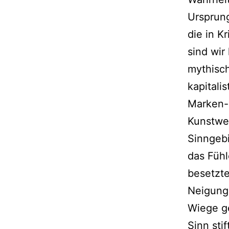
Ursprun
die in K
sind wir
mythisch
kapitali
Marken- 
Kunstwe
Sinngebi
das Füh
besetzte
Neigung 
Wiege ge
Sinn st