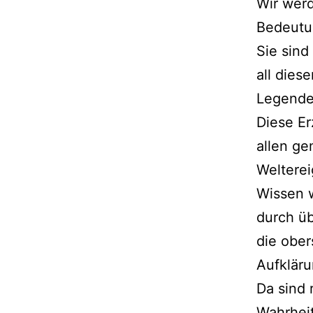
Wir werd
Bedeutun
Sie sind
all dies
Legende,
Diese Er
allen ge
Welterei
Wissen w
durch üb
die ober
Aufkläru
Da sind 
Wahrheit