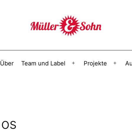
Über
Team und Label
Projekte
Au
Menü
Menü
öffnen
öffnen
hos