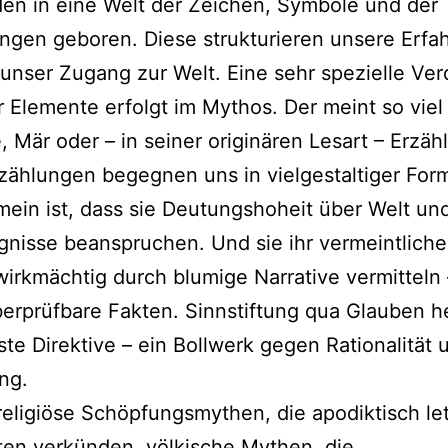
en in eine Welt der Zeichen, Symbole und der
gen geboren. Diese strukturieren unsere Erfa
 unser Zugang zur Welt. Eine sehr spezielle Ve
er Elemente erfolgt im Mythos. Der meint so viel
 Mär oder – in seiner originären Lesart – Erzäh
zählungen begegnen uns in vielgestaltiger For
mein ist, dass sie Deutungshoheit über Welt un
gnisse beanspruchen. Und sie ihr vermeintliche
irkmächtig durch blumige Narrative vermitteln 
erprüfbare Fakten. Sinnstiftung qua Glauben he
ste Direktive – ein Bollwerk gegen Rationalität 
ng.
religiöse Schöpfungsmythen, die apodiktisch le
en verkünden, völkische Mythen, die