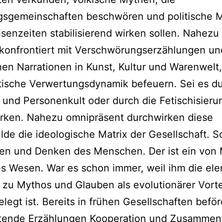
gsgemeinschaften beschwören und politische 
risenzeiten stabilisierend wirken sollen. Nahezu 
 konfrontiert mit Verschwörungserzählungen u
en Narrationen in Kunst, Kultur und Warenwelt,
stische Verwertungsdynamik befeuern. Sei es d
und Personenkult oder durch die Fetischisieru
rken. Nahezu omnipräsent durchwirken diese
lde die ideologische Matrix der Gesellschaft. 
len und Denken des Menschen. Der ist ein von
s Wesen. War es schon immer, weil ihm die el
zu Mythos und Glauben als evolutionärer Vortei
legt ist. Bereits in frühen Gesellschaften befö
iftende Erzählungen Kooperation und Zusammenh