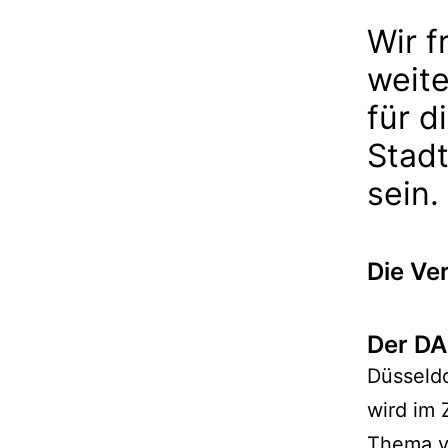
Wir f
weite
für d
Stad
sein.
Die Ve
Der DA
Düsseldo
wird im
Thema 