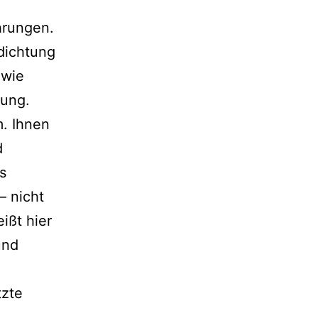
hrungen.
rdichtung
 wie
lung.
m. Ihnen
d
s
– nicht
ißt hier
und
tzte