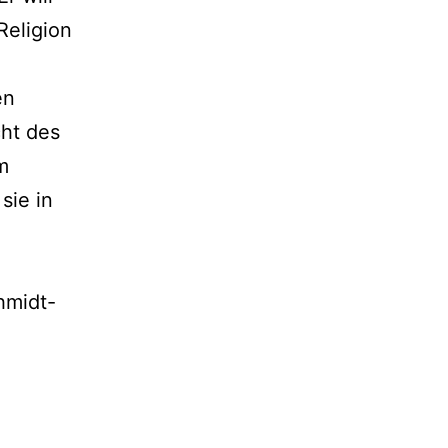
Religion
en
cht des
m
sie in
hmidt-