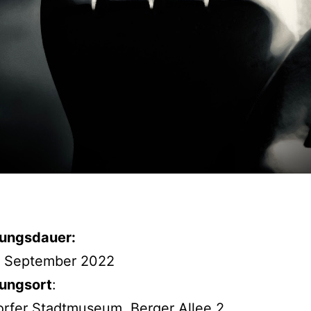
lungsdauer:
5. September 2022
lungsort
:
rfer Stadtmuseum, Berger Allee 2