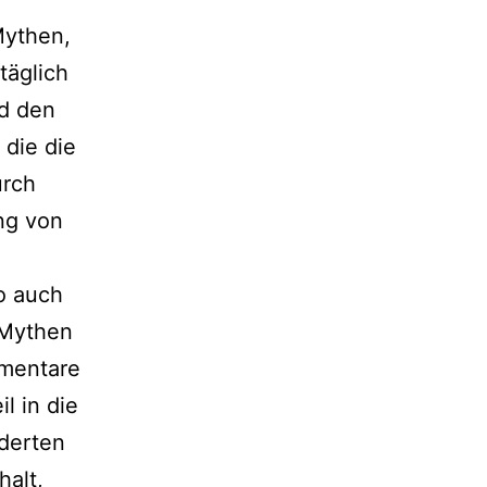
Mythen,
täglich
nd den
 die die
urch
ng von
So auch
 Mythen
ementare
l in die
rderten
alt,