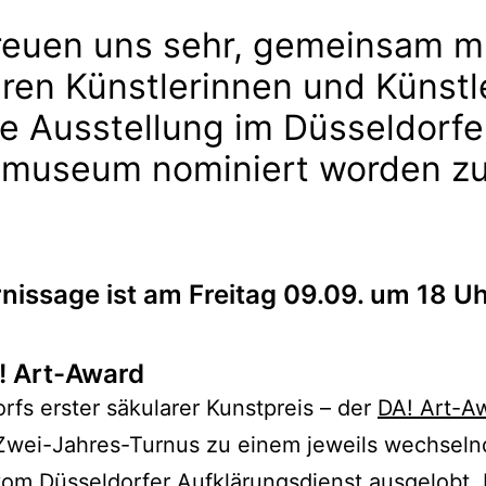
reuen uns sehr, gemeinsam m
ren Künstlerinnen und Künstl
ie Ausstellung im Düsseldorfe
tmuseum nominiert worden z
rnissage ist am Freitag 09.09. um 18 U
! Art-Award
rfs erster säkularer Kunstpreis – der
DA! Art-A
 Zwei-Jahres-Turnus zu einem jeweils wechsel
vom
Düsseldorfer Aufklärungsdienst
ausgelobt. E