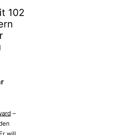
it 102
ern
r
u
hr
ward
–
nden
r will