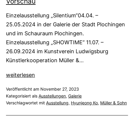
Vorschau
Einzelausstellung „Silentium“04.04. –
25.05.2024 in der Galerie der Stadt Plochingen
und im Schauraum Plochingen.
Einzelausstellung „SHOWTIME“ 11.07. –
26.09.2024 im Kunstverein Ludwigsburg
Künstlerkooperation Müller &…
Vorschau
weiterlesen
Veröffentlicht am
November 27, 2023
Kategorisiert als
Ausstellungen
,
Galerie
Verschlagwortet mit
Ausstellung
,
Hyunjeong Ko
,
Müller & Sohn