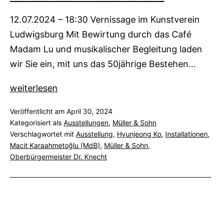
12.07.2024 – 18:30 Vernissage im Kunstverein
Ludwigsburg Mit Bewirtung durch das Café
Madam Lu und musikalischer Begleitung laden
wir Sie ein, mit uns das 50jährige Bestehen…
Müller
weiterlesen
&
Veröffentlicht am
April 30, 2024
Sohn
Kategorisiert als
Ausstellungen
,
Müller & Sohn
+
Verschlagwortet mit
Ausstellung
,
Hyunjeong Ko
,
Installationen
,
Ko:
Macit Karaahmetoğlu (MdB)
,
Müller & Sohn
,
Showtime
Oberbürgermeister Dr. Knecht