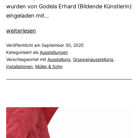
wurden von Godela Erhard (Bildende Künstlerin)
eingeladen mit…
Gastierend
weiterlesen
bei
Veröffentlicht am
September 30, 2025
Godela
Kategorisiert als
Ausstellungen
Erhard
Verschlagwortet mit
Ausstellung
,
Gruppenausstellung
,
–
Installationen
,
Müller & Sohn
offene
Ateliers
2025,
Pforzheim