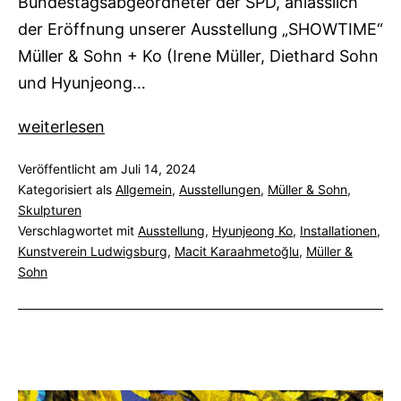
Bundestagsabgeordneter der SPD, anlässlich
der Eröffnung unserer Ausstellung „SHOWTIME“
Müller & Sohn + Ko (Irene Müller, Diethard Sohn
und Hyunjeong…
Kunst
weiterlesen
und
Veröffentlicht am
Juli 14, 2024
Politik
Kategorisiert als
Allgemein
,
Ausstellungen
,
Müller & Sohn
,
Skulpturen
Verschlagwortet mit
Ausstellung
,
Hyunjeong Ko
,
Installationen
,
Kunstverein Ludwigsburg
,
Macit Karaahmetoğlu
,
Müller &
Sohn