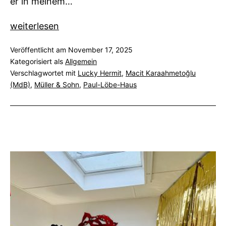
er in meinem…
Lucky
weiterlesen
Hermit
Veröffentlicht am
November 17, 2025
in
Kategorisiert als
Allgemein
Berlin
Verschlagwortet mit
Lucky Hermit
,
Macit Karaahmetoğlu
(MdB)
,
Müller & Sohn
,
Paul-Löbe-Haus