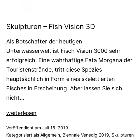
Skulpturen – Fish Vision 3D
Als Botschafter der heutigen
Unterwasserwelt ist Fisch Vision 3000 sehr
erfolgreich. Eine wahrhaftige Fata Morgana der
Touristenstrände, tritt diese Spezies
hauptsächlich in Form eines skelettierten
Fisches in Erscheinung. Aber lassen Sie sich
nicht…
Skulpturen
weiterlesen
–
Veröffentlicht am
Juli 15, 2019
Fish
Kategorisiert als
Allgemein
,
Biennale Venedig 2019
,
Skulpturen
Vision