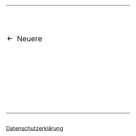
Seitennummerierung
Neuere
der
Beiträge
Datenschutzerklärung