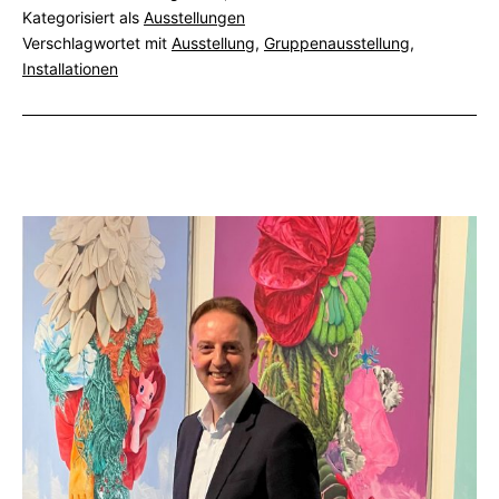
Gegenwart.
Kategorisiert als
Ausstellungen
Konstellation
Verschlagwortet mit
Ausstellung
,
Gruppenausstellung
,
3
Installationen