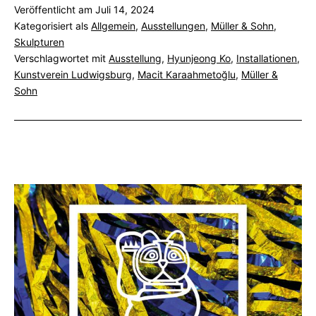
Veröffentlicht am
Juli 14, 2024
Politik
Kategorisiert als
Allgemein
,
Ausstellungen
,
Müller & Sohn
,
Skulpturen
Verschlagwortet mit
Ausstellung
,
Hyunjeong Ko
,
Installationen
,
Kunstverein Ludwigsburg
,
Macit Karaahmetoğlu
,
Müller &
Sohn