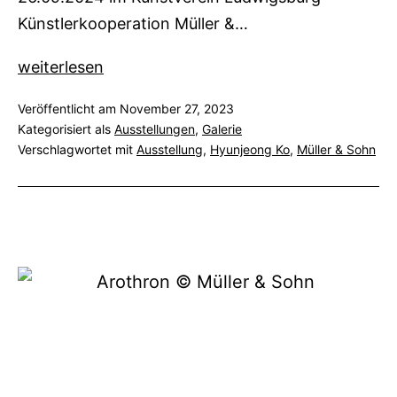
Künstlerkooperation Müller &…
Vorschau
weiterlesen
Veröffentlicht am
November 27, 2023
Kategorisiert als
Ausstellungen
,
Galerie
Verschlagwortet mit
Ausstellung
,
Hyunjeong Ko
,
Müller & Sohn