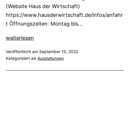
(Website Haus der Wirtschaft)
https://www.hausderwirtschaft.de/infos/anfahr
t Öffnungszeiten: Montag bis…
„WEGE“–
weiterlesen
Einzelausstellung
Veröffentlicht am
September 15, 2022
im
Kategorisiert als
Ausstellungen
Haus
der
Wirtschaft,
Stuttgart