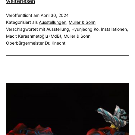
Müller
weiterlesen
&
Veröffentlicht am
April 30, 2024
Sohn
Kategorisiert als
Ausstellungen
,
Müller & Sohn
+
Verschlagwortet mit
Ausstellung
,
Hyunjeong Ko
,
Installationen
,
Ko:
Macit Karaahmetoğlu (MdB)
,
Müller & Sohn
,
Showtime
Oberbürgermeister Dr. Knecht